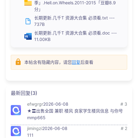
季」.Hell.on.Wheels.2011-2015「豆瓣8.9
分」
长期更新.几千T 资源大合集 必须看.txt ---
737B
长期更新.几千T 资源大合集 必须看.doc ---
11.00KB
本帖含有隐藏内容，请您
回复
后查看
最新回复(3)
efwgrgr
2026-06-08
# 3
★〓出售全国 兼职 楼风 良家学生楼凤信息 与你号
mmp665
jimingzi
2026-06-08
# 2
111